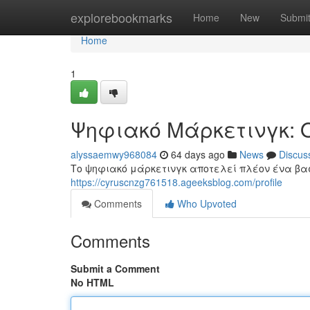
Home
explorebookmarks
Home
New
Submi
Home
1
Ψηφιακό Μάρκετινγκ: 
alyssaemwy968084
64 days ago
News
Discus
Το ψηφιακό μάρκετινγκ αποτελεί πλέον ένα βασ
https://cyruscnzg761518.ageeksblog.com/profile
Comments
Who Upvoted
Comments
Submit a Comment
No HTML