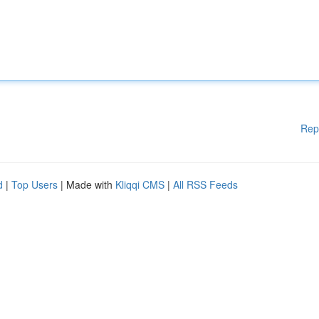
Rep
d
|
Top Users
| Made with
Kliqqi CMS
|
All RSS Feeds