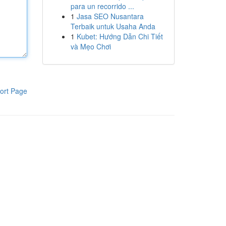
para un recorrido ...
1
Jasa SEO Nusantara
Terbaik untuk Usaha Anda
1
Kubet: Hướng Dẫn Chi Tiết
và Mẹo Chơi
ort Page