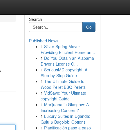
Search
Go
Published News
1
Silver Spring Mover
Providing Efficient Home an...
1
Do You Obtain an Alabama
Driver's License O...
1
SeriousMD copyright: A
ν
Step-by-Step Guide
1
The Ultimate Guide to
Wood Pellet BBQ Pellets
1
VidSave: Your Ultimate
copyright Guide
1
Marijuana in Glasgow: A
Increasing Concern?
1
Luxury Suites in Uganda:
Gulu & Bugolobi Options
1
Planificación paso a paso