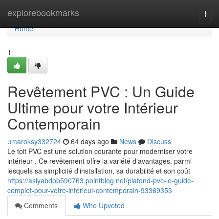
Home
explorebookmarks
Togg
navi
Home
1
Revêtement PVC : Un Guide
Ultime pour votre Intérieur
Contemporain
umaroksy332724
64 days ago
News
Discuss
Le toit PVC est une solution courante pour moderniser votre
intérieur . Ce revêtement offre la variété d'avantages, parmi
lesquels sa simplicité d'installation, sa durabilité et son coût
https://asiyabdpb590763.pointblog.net/plafond-pvc-le-guide-
complet-pour-votre-intérieur-contemporain-93369353
Comments
Who Upvoted