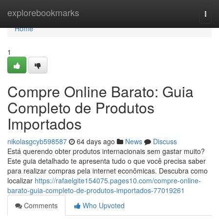
Home
explorebookmarks
Togg
navi
Home
1
Compre Online Barato: Guia
Completo de Produtos
Importados
nikolasgcyb598587
64 days ago
News
Discuss
Está querendo obter produtos internacionais sem gastar muito?
Este guia detalhado te apresenta tudo o que você precisa saber
para realizar compras pela internet econômicas. Descubra como
localizar
https://rafaelgite154075.pages10.com/compre-online-
barato-guia-completo-de-produtos-importados-77019261
Comments
Who Upvoted