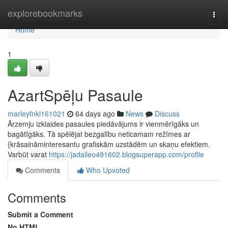
Home
explorebookmarks
Togg
navi
Home
1
AzartSpēļu Pasaule
marleyfnkl161021
64 days ago
News
Discuss
Ārzemju izklaides pasaules piedāvājums ir vienmērīgāks un
bagātīgāks. Tā spēlējat bezgalību neticamam režīmes ar
{krāsaināminteresantu grafiskām uzstādēm un skaņu efektiem.
Varbūt varat
https://jadalleo491602.blogsuperapp.com/profile
Comments
Who Upvoted
Comments
Submit a Comment
No HTML