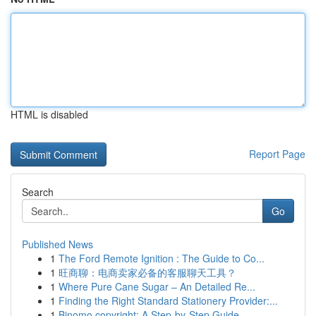
HTML is disabled
Report Page
Search
Go
Published News
1
The Ford Remote Ignition : The Guide to Co...
1
旺商聊：电商卖家必备的客服聊天工具？
1
Where Pure Cane Sugar – An Detailed Re...
1
Finding the Right Standard Stationery Provider:...
1
Binomo copyright: A Step-by-Step Guide