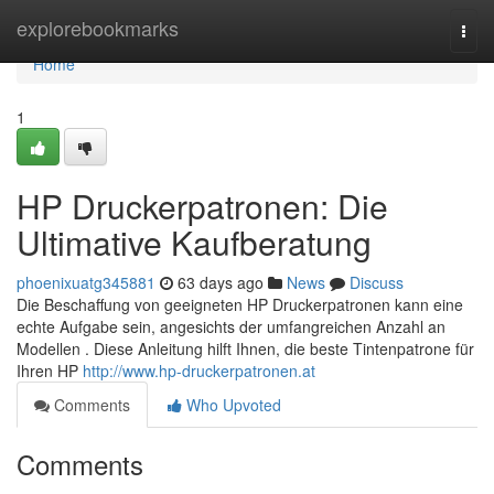
Home
explorebookmarks
Togg
navi
Home
1
HP Druckerpatronen: Die
Ultimative Kaufberatung
phoenixuatg345881
63 days ago
News
Discuss
Die Beschaffung von geeigneten HP Druckerpatronen kann eine
echte Aufgabe sein, angesichts der umfangreichen Anzahl an
Modellen . Diese Anleitung hilft Ihnen, die beste Tintenpatrone für
Ihren HP
http://www.hp-druckerpatronen.at
Comments
Who Upvoted
Comments