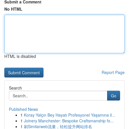
Submit a Comment
No HTML
HTML is disabled
Report Page
Search
Go
Published News
1
Koray Yalçın Bey Hayatı Profesyonel Yaşamına il...
1
Joinery Manchester: Bespoke Craftsmanship fo...
1
刷Similarweb流量，轻松提升网站排名