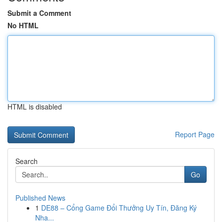
Submit a Comment
No HTML
HTML is disabled
Report Page
Search
Go
Published News
1
DE88 – Cổng Game Đổi Thưởng Uy Tín, Đăng Ký
Nha...