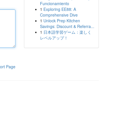
Funcionamiento
1
Exploring EE88: A
Comprehensive Dive
1
Unlock Prep Kitchen
Savings: Discount & Referra...
1
日本語学習ゲーム：楽しく
レベルアップ！
ort Page