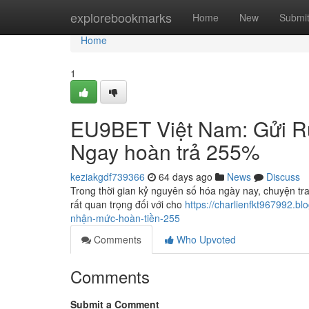
Home
explorebookmarks
Home
New
Submi
Home
1
EU9BET Việt Nam: Gửi R
Ngay hoàn trả 255%
keziakgdf739366
64 days ago
News
Discuss
Trong thời gian kỷ nguyên số hóa ngày nay, chuyện tra
rất quan trọng đối với cho
https://charlienfkt967992.
nhận-mức-hoàn-tiền-255
Comments
Who Upvoted
Comments
Submit a Comment