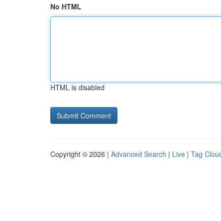
No HTML
HTML is disabled
Copyright © 2026 |
Advanced Search
|
Live
|
Tag Clou