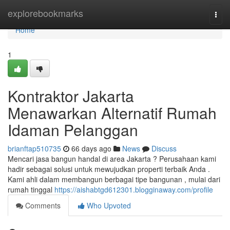
Home
explorebookmarks
Togg
navi
Home
1
Kontraktor Jakarta
Menawarkan Alternatif Rumah
Idaman Pelanggan
brianftap510735
66 days ago
News
Discuss
Mencari jasa bangun handal di area Jakarta ? Perusahaan kami
hadir sebagai solusi untuk mewujudkan properti terbaik Anda .
Kami ahli dalam membangun berbagai tipe bangunan , mulai dari
rumah tinggal
https://aishabtgd612301.blogginaway.com/profile
Comments
Who Upvoted