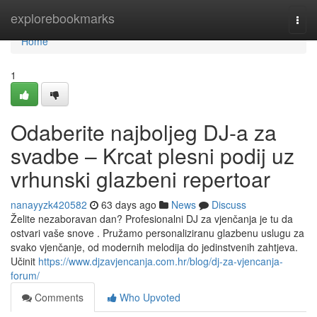
Home
explorebookmarks
Togg
navi
Home
1
Odaberite najboljeg DJ-a za
svadbe – Krcat plesni podij uz
vrhunski glazbeni repertoar
nanayyzk420582
63 days ago
News
Discuss
Želite nezaboravan dan? Profesionalni DJ za vjenčanja je tu da
ostvari vaše snove . Pružamo personaliziranu glazbenu uslugu za
svako vjenčanje, od modernih melodija do jedinstvenih zahtjeva.
Učinit
https://www.djzavjencanja.com.hr/blog/dj-za-vjencanja-
forum/
Comments
Who Upvoted