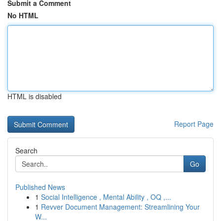
Submit a Comment
No HTML
HTML is disabled
Report Page
Search
Go
Published News
1
Social Intelligence , Mental Ability , OQ ,...
1
Revver Document Management: Streamlining Your
W...