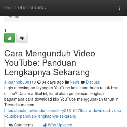
Home
explorebookmarks
Togg
navi
Home
1
Cara Mengunduh Video
YouTube: Panduan
Lengkapnya Sekarang
aliciahhhb638113
64 days ago
News
Discuss
Ingin menyimpan tayangan YouTube kesukaan Anda untuk bisa
offline? Dalam artikel ini, kami akan penjelasan lengkap
bagaimana cara download klip YouTube menggunakan tahun ini .
Tersedia macam
https://bookmarkleader.com/story21610579/cara-download-video-
youtube-panduan-lengkapnya-sekarang
Comments
Who Upvoted