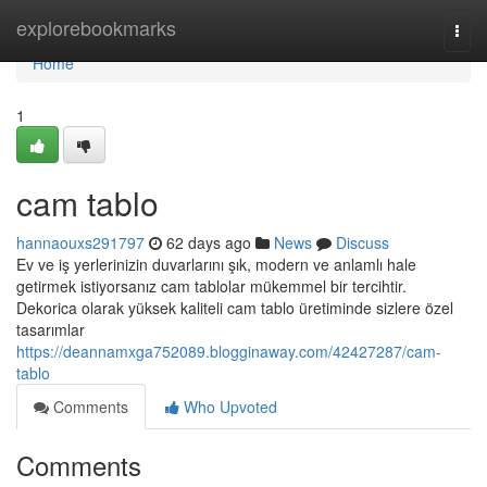
Home
explorebookmarks
Togg
navi
Home
1
cam tablo
hannaouxs291797
62 days ago
News
Discuss
Ev ve iş yerlerinizin duvarlarını şık, modern ve anlamlı hale
getirmek istiyorsanız cam tablolar mükemmel bir tercihtir.
Dekorica olarak yüksek kaliteli cam tablo üretiminde sizlere özel
tasarımlar
https://deannamxga752089.blogginaway.com/42427287/cam-
tablo
Comments
Who Upvoted
Comments