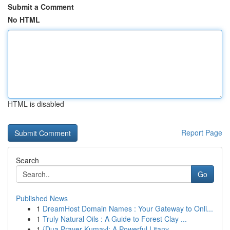
Submit a Comment
No HTML
HTML is disabled
Report Page
Search
Go
Published News
1
DreamHost Domain Names : Your Gateway to Onli...
1
Truly Natural Oils : A Guide to Forest Clay ...
1
{Dua Prayer Kumayl: A Powerful Litany