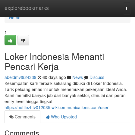
Home
explorebookmarks
Togg
navi
Home
1
Loker Indonesia Menanti
Pencari Kerja
abeldmvt924339
60 days ago
News
Discuss
Kesempatan karir terbaik sekarang dibuka di Loker Indonesia.
Tarik peluang emas ini untuk menemukan pekerjaan ideal Anda.
Kami memiliki banyak job dari banyak sektor, dimulai dari peran
entry-level hingga tingkat
https://nettiezhtv012035.wikicommunications.com/user
Comments
Who Upvoted
Comments