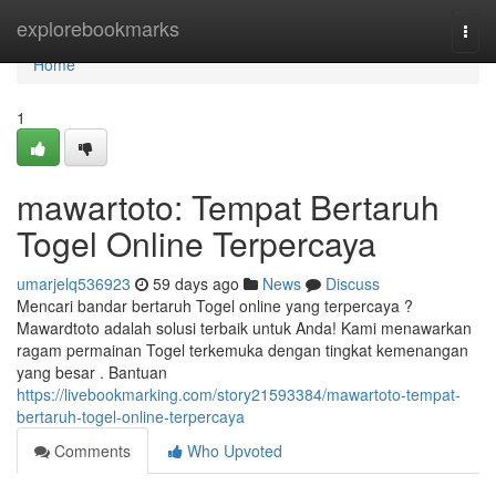
Home
explorebookmarks
Togg
navi
Home
1
mawartoto: Tempat Bertaruh
Togel Online Terpercaya
umarjelq536923
59 days ago
News
Discuss
Mencari bandar bertaruh Togel online yang terpercaya ?
Mawardtoto adalah solusi terbaik untuk Anda! Kami menawarkan
ragam permainan Togel terkemuka dengan tingkat kemenangan
yang besar . Bantuan
https://livebookmarking.com/story21593384/mawartoto-tempat-
bertaruh-togel-online-terpercaya
Comments
Who Upvoted