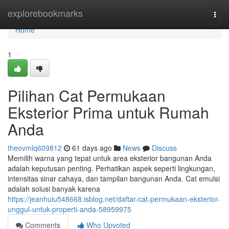
Home
explorebookmarks
Togg
navi
Home
1
Pilihan Cat Permukaan
Eksterior Prima untuk Rumah
Anda
theovmlq609812
61 days ago
News
Discuss
Memilih warna yang tepat untuk area eksterior bangunan Anda
adalah keputusan penting. Perhatikan aspek seperti lingkungan,
intensitas sinar cahaya, dan tampilan bangunan Anda. Cat emulsi
adalah solusi banyak karena
https://jeanhuiu548668.isblog.net/daftar-cat-permukaan-eksterior-
unggul-untuk-properti-anda-58959975
Comments
Who Upvoted