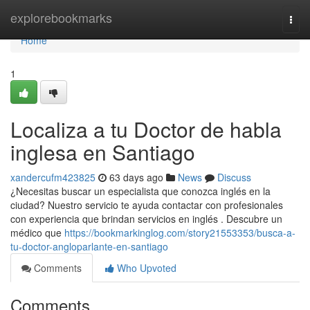
Home
explorebookmarks
Togg
navi
Home
1
Localiza a tu Doctor de habla
inglesa en Santiago
xandercufm423825
63 days ago
News
Discuss
¿Necesitas buscar un especialista que conozca inglés en la
ciudad? Nuestro servicio te ayuda contactar con profesionales
con experiencia que brindan servicios en inglés . Descubre un
médico que
https://bookmarkinglog.com/story21553353/busca-a-
tu-doctor-angloparlante-en-santiago
Comments
Who Upvoted
Comments