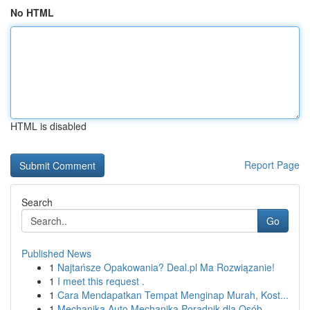
No HTML
HTML is disabled
Report Page
Search
Go
Published News
1
Najtańsze Opakowania? Deal.pl Ma Rozwiązanie!
1
I meet this request .
1
Cara Mendapatkan Tempat Menginap Murah, Kost...
1
Mechanika Auto Mechanika Poradnik dla Osób ...