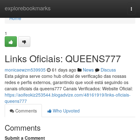
Home
explorebookmarks
Togg
navi
Home
1
Links Oficiais: QUEENS777
monicaewzm539935
61 days ago
News
Discuss
Esta página serve como hub oficial de verificação das nossas
redes e perfis externos, garantindo que você está seguindo os
canais oficiais da queens777 Canais Verificados: Website Oficial:
https://aoifeokiz253544.blogadvize.com/48161919/links-oficiais-
queens777
Comments
Who Upvoted
Comments
Submit a Comment