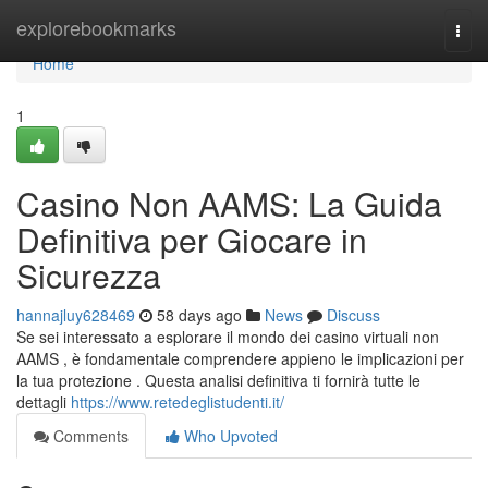
Home
explorebookmarks
Togg
navi
Home
1
Casino Non AAMS: La Guida
Definitiva per Giocare in
Sicurezza
hannajluy628469
58 days ago
News
Discuss
Se sei interessato a esplorare il mondo dei casino virtuali non
AAMS , è fondamentale comprendere appieno le implicazioni per
la tua protezione . Questa analisi definitiva ti fornirà tutte le
dettagli
https://www.retedeglistudenti.it/
Comments
Who Upvoted