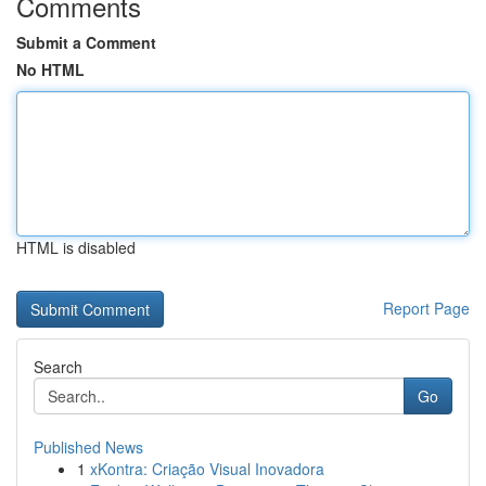
Comments
Submit a Comment
No HTML
HTML is disabled
Report Page
Search
Go
Published News
1
xKontra: Criação Visual Inovadora