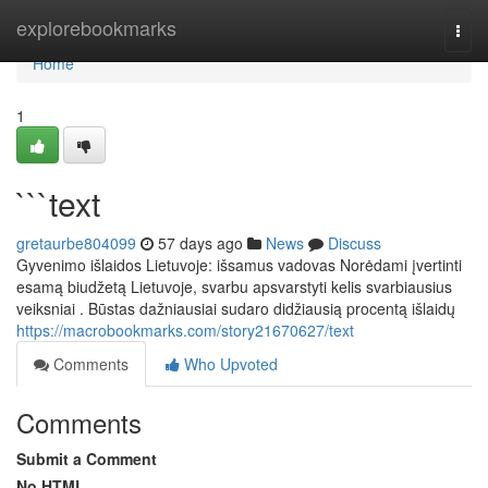
Home
explorebookmarks
Togg
navi
Home
1
```text
gretaurbe804099
57 days ago
News
Discuss
Gyvenimo išlaidos Lietuvoje: išsamus vadovas Norėdami įvertinti
esamą biudžetą Lietuvoje, svarbu apsvarstyti kelis svarbiausius
veiksniai . Būstas dažniausiai sudaro didžiausią procentą išlaidų
https://macrobookmarks.com/story21670627/text
Comments
Who Upvoted
Comments
Submit a Comment
No HTML