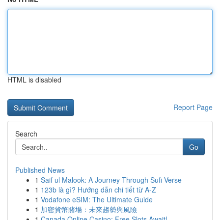
HTML is disabled
Report Page
Search
Go
Published News
1
Saif ul Malook: A Journey Through Sufi Verse
1
123b là gì? Hướng dẫn chi tiết từ A-Z
1
Vodafone eSIM: The Ultimate Guide
1
加密貨幣賭場：未來趨勢與風險
1
Canada Online Casino: Free Slots Await!