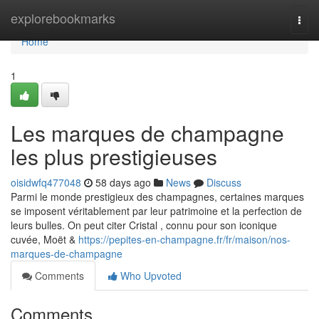
Home
explorebookmarks
Togg
navi
Home
1
Les marques de champagne
les plus prestigieuses
oisidwfq477048
58 days ago
News
Discuss
Parmi le monde prestigieux des champagnes, certaines marques
se imposent véritablement par leur patrimoine et la perfection de
leurs bulles. On peut citer Cristal , connu pour son iconique
cuvée, Moët &
https://pepites-en-champagne.fr/fr/maison/nos-
marques-de-champagne
Comments
Who Upvoted
Comments