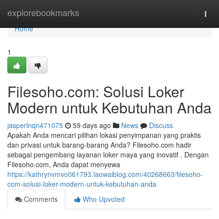
Home
explorebookmarks
Togg
navi
Home
1
Filesoho.com: Solusi Loker
Modern untuk Kebutuhan Anda
jasperlnqn471075
59 days ago
News
Discuss
Apakah Anda mencari pilihan lokasi penyimpanan yang praktis
dan privasi untuk barang-barang Anda? Filesoho.com hadir
sebagai pengembang layanan loker maya yang inovatif . Dengan
Filesoho.com, Anda dapat menyewa
https://kathrynvmvo061793.laowaiblog.com/40268663/filesoho-
com-solusi-loker-modern-untuk-kebutuhan-anda
Comments
Who Upvoted