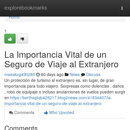
Home
explorebookmarks
Togg
navi
Home
1
La Importancia Vital de un
Seguro de Viaje al Extranjero
maeakxg490285
60 days ago
News
Discuss
Un protección de turismo al extranjero es, sin lugar, de gran
importancia para todo viajero. Sorpresas como dolencias , daños
, robo de equipaje o incluso anularciones de vuelos pueden surgir
en
https://berthagtqb428217.blog2news.com/41834407/la-
importancia-vital-de-un-seguro-de-viaje-al-extranjero
Comments
Who Upvoted
Comments