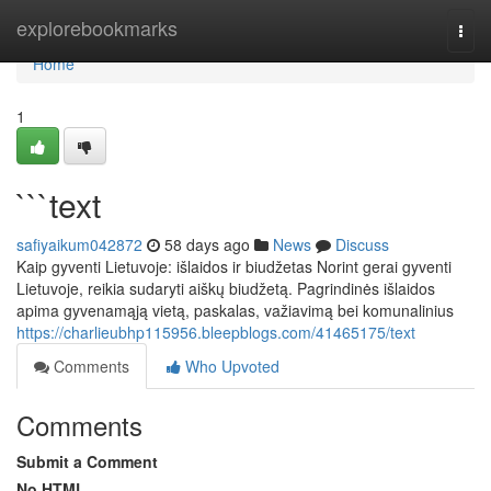
Home
explorebookmarks
Togg
navi
Home
1
```text
safiyaikum042872
58 days ago
News
Discuss
Kaip gyventi Lietuvoje: išlaidos ir biudžetas Norint gerai gyventi
Lietuvoje, reikia sudaryti aiškų biudžetą. Pagrindinės išlaidos
apima gyvenamąją vietą, paskalas, važiavimą bei komunalinius
https://charlieubhp115956.bleepblogs.com/41465175/text
Comments
Who Upvoted
Comments
Submit a Comment
No HTML