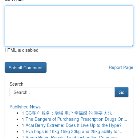
HTML is disabled
Report Page
Search
Go
Published News
1
CC客户 服务：增强 用户 幸福感 的 重要 方法
1
The Dangers of Purchasing Prescription Drugs On...
1
Acai Berry Extreme: Does It Live Up to the Hype?
1
Eva bags in 10kg 15kg 20kg and 25kg ability for...
1
Sump Pump Repair: Troubleshooting Common