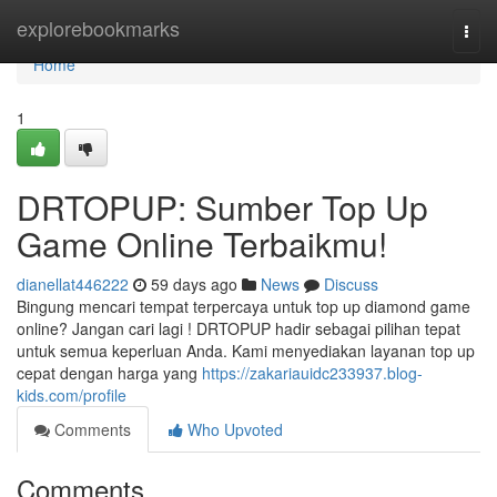
Home
explorebookmarks
Togg
navi
Home
1
DRTOPUP: Sumber Top Up
Game Online Terbaikmu!
dianellat446222
59 days ago
News
Discuss
Bingung mencari tempat terpercaya untuk top up diamond game
online? Jangan cari lagi ! DRTOPUP hadir sebagai pilihan tepat
untuk semua keperluan Anda. Kami menyediakan layanan top up
cepat dengan harga yang
https://zakariauidc233937.blog-
kids.com/profile
Comments
Who Upvoted
Comments