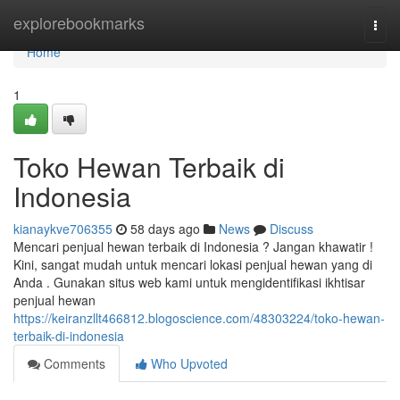
Home
explorebookmarks
Togg
navi
Home
1
Toko Hewan Terbaik di
Indonesia
kianaykve706355
58 days ago
News
Discuss
Mencari penjual hewan terbaik di Indonesia ? Jangan khawatir !
Kini, sangat mudah untuk mencari lokasi penjual hewan yang di
Anda . Gunakan situs web kami untuk mengidentifikasi ikhtisar
penjual hewan
https://keiranzllt466812.blogoscience.com/48303224/toko-hewan-
terbaik-di-indonesia
Comments
Who Upvoted