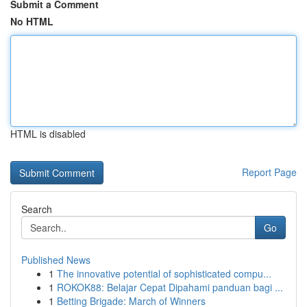
Submit a Comment
No HTML
HTML is disabled
Report Page
Search
Go
Published News
1
The innovative potential of sophisticated compu...
1
ROKOK88: Belajar Cepat Dipahami panduan bagi ...
1
Betting Brigade: March of Winners