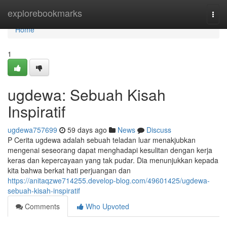
Home
explorebookmarks
Togg
navi
Home
1
ugdewa: Sebuah Kisah
Inspiratif
ugdewa757699
59 days ago
News
Discuss
P Cerita ugdewa adalah sebuah teladan luar menakjubkan
mengenai seseorang dapat menghadapi kesulitan dengan kerja
keras dan kepercayaan yang tak pudar. Dia menunjukkan kepada
kita bahwa berkat hati perjuangan dan
https://anitaqzwe714255.develop-blog.com/49601425/ugdewa-
sebuah-kisah-inspiratif
Comments
Who Upvoted