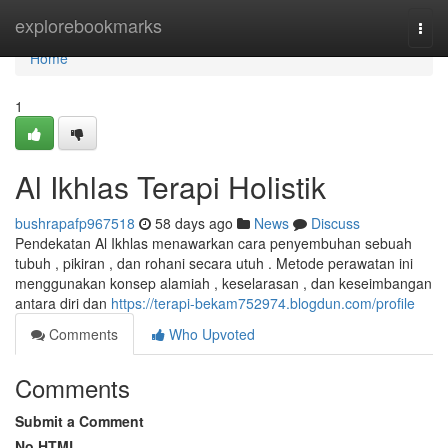
Home
explorebookmarks
Togg
navi
Home
1
Al Ikhlas Terapi Holistik
bushrapafp967518
58 days ago
News
Discuss
Pendekatan Al Ikhlas menawarkan cara penyembuhan sebuah
tubuh , pikiran , dan rohani secara utuh . Metode perawatan ini
menggunakan konsep alamiah , keselarasan , dan keseimbangan
antara diri dan
https://terapi-bekam752974.blogdun.com/profile
Comments
Who Upvoted
Comments
Submit a Comment
No HTML