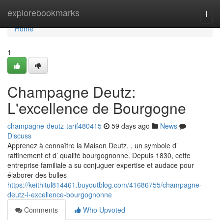
Home
explorebookmarks
Togg
navi
Home
1
Champagne Deutz:
L'excellence de Bourgogne
champagne-deutz-tarif480415
59 days ago
News
Discuss
Apprenez à connaître la Maison Deutz, , un symbole d’
raffinement et d’ qualité bourgognonne. Depuis 1830, cette
entreprise familiale a su conjuguer expertise et audace pour
élaborer des bulles
https://keithitul814461.buyoutblog.com/41686755/champagne-
deutz-l-excellence-bourgognonne
Comments
Who Upvoted