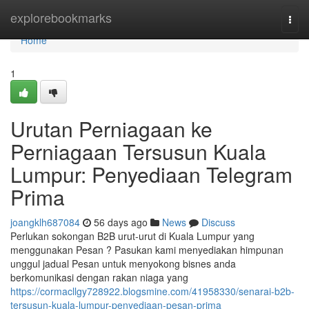
Home
explorebookmarks
Togg
navi
Home
1
Urutan Perniagaan ke
Perniagaan Tersusun Kuala
Lumpur: Penyediaan Telegram
Prima
joangklh687084
56 days ago
News
Discuss
Perlukan sokongan B2B urut-urut di Kuala Lumpur yang
menggunakan Pesan ? Pasukan kami menyediakan himpunan
unggul jadual Pesan untuk menyokong bisnes anda
berkomunikasi dengan rakan niaga yang
https://cormacllgy728922.blogsmine.com/41958330/senarai-b2b-
tersusun-kuala-lumpur-penyediaan-pesan-prima