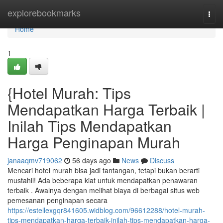
Home
explorebookmarks
Togg
navi
Home
1
{Hotel Murah: Tips
Mendapatkan Harga Terbaik |
Inilah Tips Mendapatkan
Harga Penginapan Murah
janaaqmv719062
56 days ago
News
Discuss
Mencari hotel murah bisa jadi tantangan, tetapi bukan berarti
mustahil! Ada beberapa kiat untuk mendapatkan penawaran
terbaik . Awalnya dengan melihat biaya di berbagai situs web
pemesanan penginapan secara
https://estellexgqr841605.widblog.com/96612288/hotel-murah-
tips-mendapatkan-harga-terbaik-inilah-tips-mendapatkan-harga-