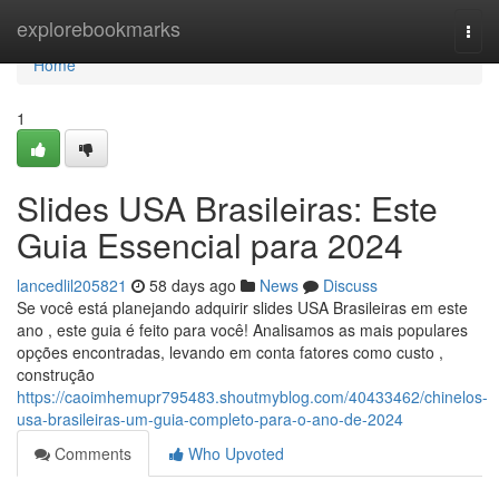
Home
explorebookmarks
Togg
navi
Home
1
Slides USA Brasileiras: Este
Guia Essencial para 2024
lancedlil205821
58 days ago
News
Discuss
Se você está planejando adquirir slides USA Brasileiras em este
ano , este guia é feito para você! Analisamos as mais populares
opções encontradas, levando em conta fatores como custo ,
construção
https://caoimhemupr795483.shoutmyblog.com/40433462/chinelos-
usa-brasileiras-um-guia-completo-para-o-ano-de-2024
Comments
Who Upvoted