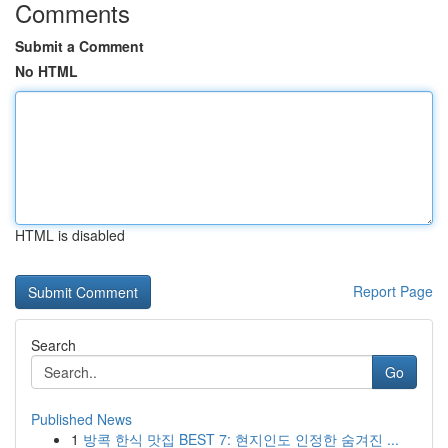
Comments
Submit a Comment
No HTML
HTML is disabled
Report Page
Search
Go
Published News
1
방콕 한식 맛집 BEST 7: 현지인도 인정한 숨겨진 ...