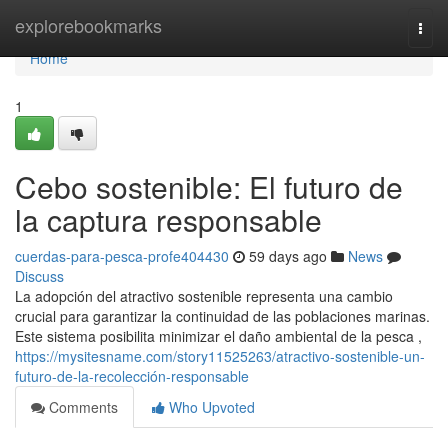
Home
explorebookmarks
Togg
navi
Home
1
Cebo sostenible: El futuro de
la captura responsable
cuerdas-para-pesca-profe404430
59 days ago
News
Discuss
La adopción del atractivo sostenible representa una cambio
crucial para garantizar la continuidad de las poblaciones marinas.
Este sistema posibilita minimizar el daño ambiental de la pesca ,
https://mysitesname.com/story11525263/atractivo-sostenible-un-
futuro-de-la-recolección-responsable
Comments
Who Upvoted