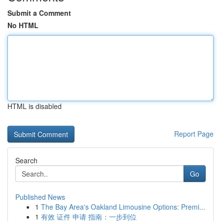
Submit a Comment
No HTML
HTML is disabled
Report Page
Search
Go
Published News
1
The Bay Area's Oakland Limousine Options: Premi...
1
有效 证件 申请 指南：一步到位