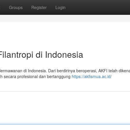
t
Groups
Register
Login
ilantropi di Indonesia
rmawanan di Indonesia. Dari berdirinya beroperasi, AKFI telah dikena
h secara profesional dan bertanggung
https://akfismua.ac.id/