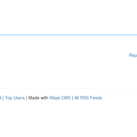
Rep
d
|
Top Users
| Made with
Kliqqi CMS
|
All RSS Feeds