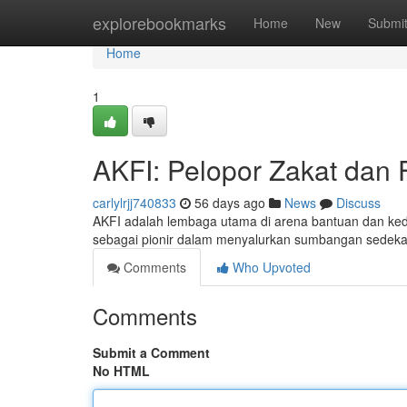
Home
explorebookmarks
Home
New
Submi
Home
1
AKFI: Pelopor Zakat dan F
carlylrjj740833
56 days ago
News
Discuss
AKFI adalah lembaga utama di arena bantuan dan kede
sebagai pionir dalam menyalurkan sumbangan sedeka
Comments
Who Upvoted
Comments
Submit a Comment
No HTML