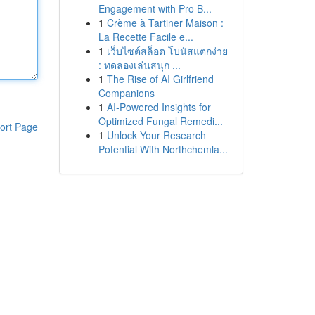
Engagement with Pro B...
1
Crème à Tartiner Maison :
La Recette Facile e...
1
เว็บไซต์สล็อต โบนัสแตกง่าย
: ทดลองเล่นสนุก ...
1
The Rise of AI Girlfriend
Companions
1
AI-Powered Insights for
Optimized Fungal Remedi...
ort Page
1
Unlock Your Research
Potential With Northchemla...