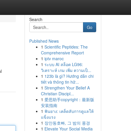
Search
Go
Published News
1
Scientific Peptides: The
Comprehensive Report
1
iptv maroc
1
ระบบ AI สล็อต LG96:
วิเคราะห์ เกม เพิ่ม ความเป็...
l
1
123b là gì? Hướng dẫn chi
tiết và thông tin hữ...
1
Strengthen Your Belief A
Christian Discipl...
1
爱思助手copyright：最新版
安装指南
1
ฟันยาง: เคล็ดลับการดูแลให้
แข็งแรง
1
장안동호빠, 그 밤의 풍경
1
Elevate Your Social Media