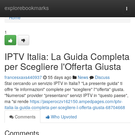
Home
explorebookmarks
Togg
navi
Home
1
IPTV Italia: La Guida Completa
per Scegliere l'Offerta Giusta
francesxaxs440937
55 days ago
News
Discuss
Stai cercando un servizio IPTV in Italia? "La presente guida" ti
offre "le informazioni" complete per "scegliere" l'"offerta" giusta.
"Numerosi" provider "presentano" servizi IPTV in "questo paese",
ma "si rende
https://jasperoczv162150.ampedpages.com/iptv-
italia-la-guida-completa-per-scegliere-l-offerta-giusta-68704668
Comments
Who Upvoted
Comments