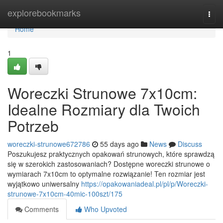
Home
explorebookmarks
Togg
navi
Home
1
Woreczki Strunowe 7x10cm:
Idealne Rozmiary dla Twoich
Potrzeb
woreczki-strunowe672786
55 days ago
News
Discuss
Poszukujesz praktycznych opakowań strunowych, które sprawdzą
się w szerokich zastosowaniach? Dostępne woreczki strunowe o
wymiarach 7x10cm to optymalne rozwiązanie! Ten rozmiar jest
wyjątkowo uniwersalny
https://opakowaniadeal.pl/pl/p/Woreczki-
strunowe-7x10cm-40mic-100szt/175
Comments
Who Upvoted