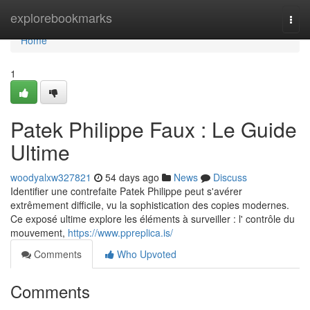
Home
explorebookmarks
Togg
navi
Home
1
Patek Philippe Faux : Le Guide
Ultime
woodyalxw327821
54 days ago
News
Discuss
Identifier une contrefaite Patek Philippe peut s'avérer
extrêmement difficile, vu la sophistication des copies modernes.
Ce exposé ultime explore les éléments à surveiller : l' contrôle du
mouvement,
https://www.ppreplica.is/
Comments
Who Upvoted
Comments