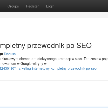
t
Groups
Register
Login
Kompletny przewodnik po SEO
Discuss
st kluczowym elementem efektywnego promocji w sieci. Ten zestaw poj
onowaniem w Google witryny w
/42430197/marketing-internetowy-kompletny-przewodnik-po-seo