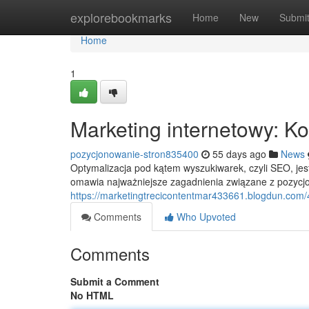
Home
explorebookmarks
Home
New
Submi
Home
1
Marketing internetowy: 
pozycjonowanie-stron835400
55 days ago
News
Optymalizacja pod kątem wyszukiwarek, czyli SEO, je
omawia najważniejsze zagadnienia związane z pozycj
https://marketingtrecicontentmar433661.blogdun.com
Comments
Who Upvoted
Comments
Submit a Comment
No HTML