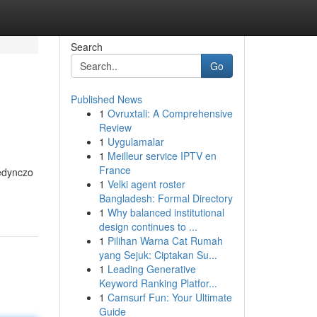
Search
Go
Published News
1
Ovruxtali: A Comprehensive
Review
1
Uygulamalar
1
Meilleur service IPTV en
France
edynczo
1
Velki agent roster
Bangladesh: Formal Directory
1
Why balanced institutional
design continues to ...
1
Pilihan Warna Cat Rumah
yang Sejuk: Ciptakan Su...
1
Leading Generative
Keyword Ranking Platfor...
1
Camsurf Fun: Your Ultimate
Guide