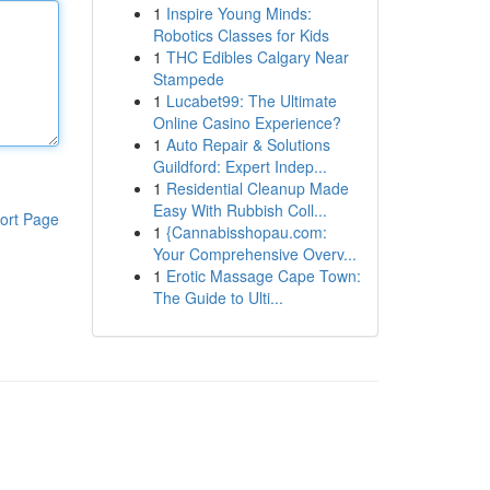
1
Inspire Young Minds:
Robotics Classes for Kids
1
THC Edibles Calgary Near
Stampede
1
Lucabet99: The Ultimate
Online Casino Experience?
1
Auto Repair & Solutions
Guildford: Expert Indep...
1
Residential Cleanup Made
Easy With Rubbish Coll...
ort Page
1
{Cannabisshopau.com:
Your Comprehensive Overv...
1
Erotic Massage Cape Town:
The Guide to Ulti...