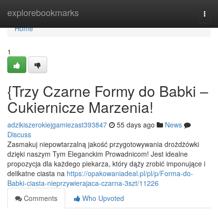
Home
explorebookmarks
Togg
navi
Home
1
{Trzy Czarne Formy do Babki –
Cukiernicze Marzenia!
adzikiszerokiejgamiezast393847
55 days ago
News
Discuss
Zasmakuj niepowtarzalną jakość przygotowywania drożdżówki
dzięki naszym Tym Eleganckim Prowadnicom! Jest idealne
propozycja dla każdego piekarza, który dąży zrobić imponujące i
delikatne ciasta na
https://opakowaniadeal.pl/pl/p/Forma-do-
Babki-ciasta-nieprzywierajaca-czarna-3szt/11226
Comments
Who Upvoted