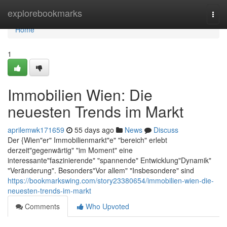
Home
explorebookmarks
Togg
navi
Home
1
Immobilien Wien: Die
neuesten Trends im Markt
aprilemwk171659
55 days ago
News
Discuss
Der {Wien"er" Immobilienmarkt"e" "bereich" erlebt
derzeit"gegenwärtig" "im Moment" eine
interessante"faszinierende" "spannende" Entwicklung"Dynamik"
"Veränderung". Besonders"Vor allem" "Insbesondere" sind
https://bookmarkswing.com/story23380654/immobilien-wien-die-
neuesten-trends-im-markt
Comments
Who Upvoted