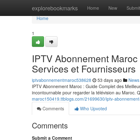
Home
explorebookmarks
Home
New
Submi
Home
1
IPTV Abonnement Maroc :
Services et Fournisseurs
iptvabonnementmaroc538628
53 days ago
News
IPTV Abonnement Maroc : Guide Complet des Meilleurs
incontournable pour regarder la télévision au Maroc
maroc150419.ttblogs.com/21699630/iptv-abonnement-m
Comments
Who Upvoted
Comments
Submit a Comment