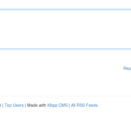
Rep
d
|
Top Users
| Made with
Kliqqi CMS
|
All RSS Feeds