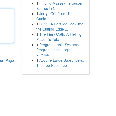
1
Finding Massey Ferguson
Spares in NI
1
Jerrys CC: Your Ultimate
Guide
1
GT99: A Detailed Look into
the Cutting-Edge ...
1
The Fiery Oath: A Tiefling
Paladin's Tale
1
Programmable Systems,
Programmable Logic
Automa...
1
Acquire Large Subscribers:
ort Page
The Top Resource