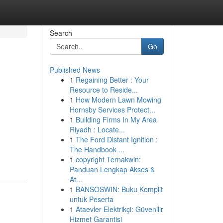
Search
Go
Published News
1
Regaining Better : Your
Resource to Reside...
1
How Modern Lawn Mowing
Hornsby Services Protect...
1
Building Firms In My Area
Riyadh : Locate...
1
The Ford Distant Ignition :
The Handbook ...
1
copyright Ternakwin:
Panduan Lengkap Akses &
At...
1
BANSOSWIN: Buku Komplit
untuk Peserta
1
Ataevler Elektrikçi: Güvenilir
Hizmet Garantisi