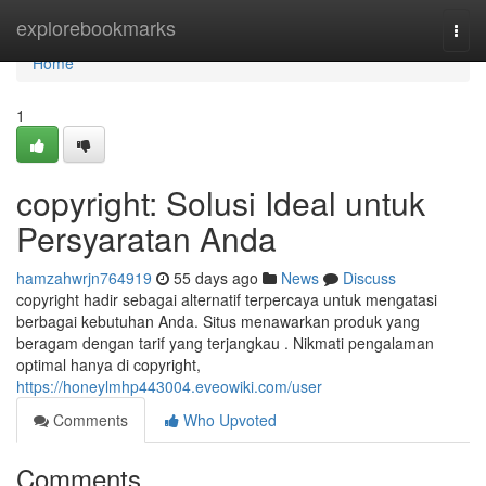
Home
explorebookmarks
Togg
navi
Home
1
copyright: Solusi Ideal untuk
Persyaratan Anda
hamzahwrjn764919
55 days ago
News
Discuss
copyright hadir sebagai alternatif terpercaya untuk mengatasi
berbagai kebutuhan Anda. Situs menawarkan produk yang
beragam dengan tarif yang terjangkau . Nikmati pengalaman
optimal hanya di copyright,
https://honeylmhp443004.eveowiki.com/user
Comments
Who Upvoted
Comments