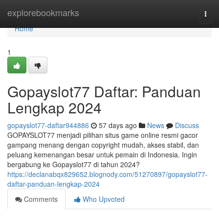
Home
explorebookmarks
Togg
navi
Home
1
Gopayslot77 Daftar: Panduan
Lengkap 2024
gopayslot77-daftar944886
57 days ago
News
Discuss
GOPAYSLOT77 menjadi pilihan situs game online resmi gacor
gampang menang dengan copyright mudah, akses stabil, dan
peluang kemenangan besar untuk pemain di Indonesia. Ingin
bergabung ke Gopayslot77 di tahun 2024?
https://declanabqx829652.blognody.com/51270897/gopayslot77-
daftar-panduan-lengkap-2024
Comments
Who Upvoted