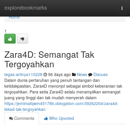
Home
explorebookmarks
Togg
navi
Home
1
Zara4D: Semangat Tak
Tergoyahkan
tegas-artinya110228
56 days ago
News
Discuss
Dalam dunia pertaruhan yang penuh tantangan dan
ketidakpastian, Zara4D menonjol sebagai simbol keberanian tak
tergoyahkan. Para setia Zara4D selalu menampilkan semangat
juang yang tinggi dan tak mudah menyerah dalam
https://jemimafqwm451786.oblogation.com/39262204/zara4d-
tekad-tak-tergoyahkan
Comments
Who Upvoted