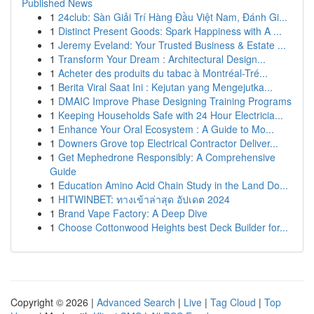
Published News
1
24club: Sàn Giải Trí Hàng Đầu Việt Nam, Đánh Gi...
1
Distinct Present Goods: Spark Happiness with A ...
1
Jeremy Eveland: Your Trusted Business & Estate ...
1
Transform Your Dream : Architectural Design...
1
Acheter des produits du tabac à Montréal-Tré...
1
Berita Viral Saat Ini : Kejutan yang Mengejutka...
1
DMAIC Improve Phase Designing Training Programs
1
Keeping Households Safe with 24 Hour Electricia...
1
Enhance Your Oral Ecosystem : A Guide to Mo...
1
Downers Grove top Electrical Contractor Deliver...
1
Get Mephedrone Responsibly: A Comprehensive
Guide
1
Education Amino Acid Chain Study in the Land Do...
1
HITWINBET: ทางเข้าล่าสุด อัปเดต 2024
1
Brand Vape Factory: A Deep Dive
1
Choose Cottonwood Heights best Deck Builder for...
Copyright © 2026 |
Advanced Search
|
Live
|
Tag Cloud
|
Top