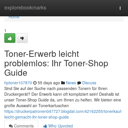
Home
explorebookmarks
Togg
navi
Home
1
Toner-Erwerb leicht
problemlos: Ihr Toner-Shop
Guide
hptoner107870
55 days ago
News
Discuss
Sind Sie auf der Suche nach passenden Tonern für Ihren
Druckergerät? Der Erwerb kann oft kompliziert sein! Deshalb ist
unser Toner-Shop Guide da, um Ihnen zu helfen. Wir bieten eine
große Auswahl an Tonerkartuschen
https://druckerpatronen047727.blogdal.com/42162255/tonerkauf-
leicht-gemacht-ihr-toner-shop-guide
Comments
Who Upvoted