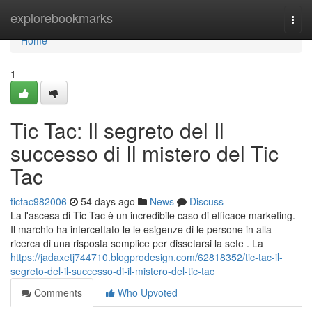
Home
explorebookmarks
Togg
navi
Home
1
Tic Tac: Il segreto del Il
successo di Il mistero del Tic
Tac
tictac982006
54 days ago
News
Discuss
La l'ascesa di Tic Tac è un incredibile caso di efficace marketing.
Il marchio ha intercettato le le esigenze di le persone in alla
ricerca di una risposta semplice per dissetarsi la sete . La
https://jadaxetj744710.blogprodesign.com/62818352/tic-tac-il-
segreto-del-il-successo-di-il-mistero-del-tic-tac
Comments
Who Upvoted