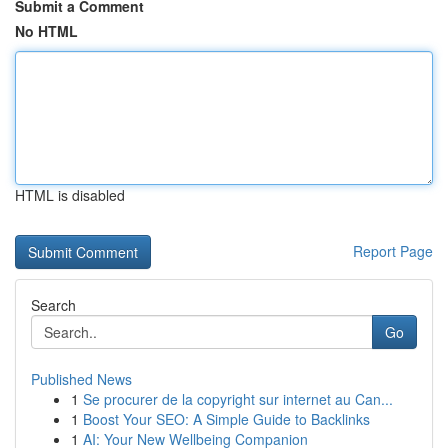
Submit a Comment
No HTML
HTML is disabled
Report Page
Search
Go
Published News
1
Se procurer de la copyright sur internet au Can...
1
Boost Your SEO: A Simple Guide to Backlinks
1
AI: Your New Wellbeing Companion