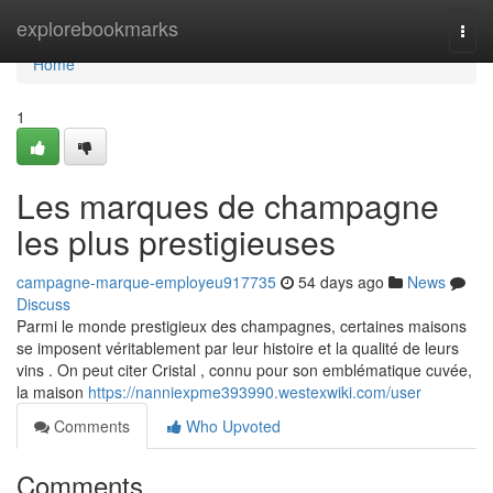
Home
explorebookmarks
Togg
navi
Home
1
Les marques de champagne
les plus prestigieuses
campagne-marque-employeu917735
54 days ago
News
Discuss
Parmi le monde prestigieux des champagnes, certaines maisons
se imposent véritablement par leur histoire et la qualité de leurs
vins . On peut citer Cristal , connu pour son emblématique cuvée,
la maison
https://nanniexpme393990.westexwiki.com/user
Comments
Who Upvoted
Comments