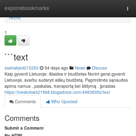
Home
explorebookmarks
Togg
navi
Home
1
```text
sashakjed215252
54 days ago
News
Discuss
Kaip gyventi Lietuvoje: išlaidos ir biudžetas Norint gerai gyventi
Lietuvoje, svarbu sudaryti aiškų biudžetą. Pagrindinės sąnaudos
apima namus , paskalas, transportą bei šildymą . Įprastas
https://ineskvbw321968.blogadvize.com/49836952/text
Comments
Who Upvoted
Comments
Submit a Comment
No HTML