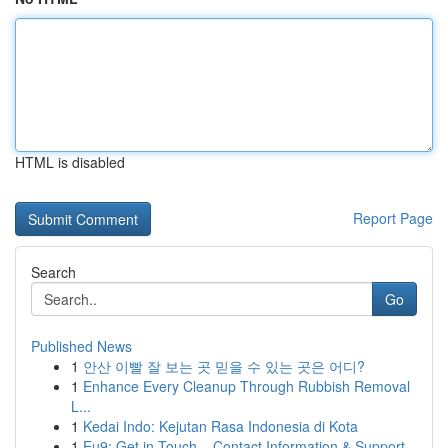
HTML is disabled
Report Page
Search
Go
Published News
1
안산 이빨 잘 보는 곳 믿을 수 있는 곳은 어디?
1
Enhance Every Cleanup Through Rubbish Removal
L...
1
Kedai Indo: Kejutan Rasa Indonesia di Kota
1
Eu9: Get in Touch – Contact Information & Support